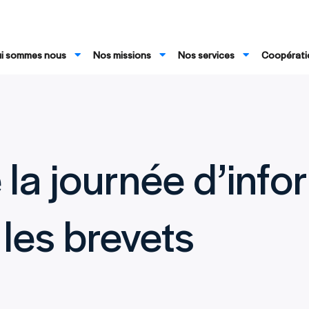
i sommes nous
Nos missions
Nos services
Coopératio
 la journée d’info
 les brevets