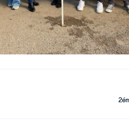
S
2ém