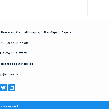
 Boulevard Colonel Bougara, El Biar Alger – Algérie.
 213 (0) 44 31 77 09
 213 (0) 44 31 77 71
ecretariat.dg@cntpp.dz
pp@cntpp.dz
hts Reserved