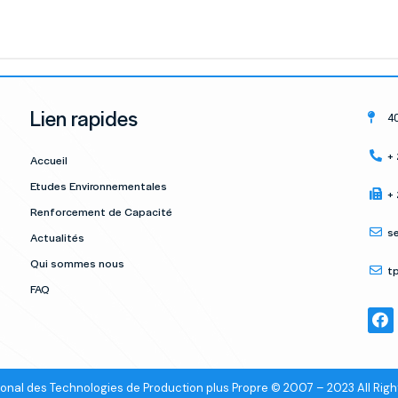
Lien rapides
40
+
Accueil
Etudes Environnementales
+
Renforcement de Capacité
s
Actualités
Qui sommes nous
t
FAQ
onal des Technologies de Production plus Propre © 2007 – 2023 All Rig