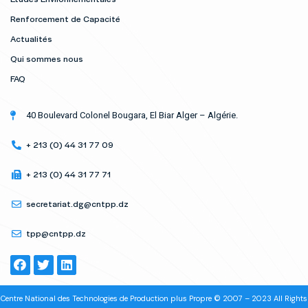
Renforcement de Capacité
Actualités
Qui sommes nous
FAQ
40 Boulevard Colonel Bougara, El Biar Alger – Algérie.
+ 213 (0) 44 31 77 09
+ 213 (0) 44 31 77 71
secretariat.dg@cntpp.dz
tpp@cntpp.dz
Centre National des Technologies de Production plus Propre © 2007 – 2023 All Rights