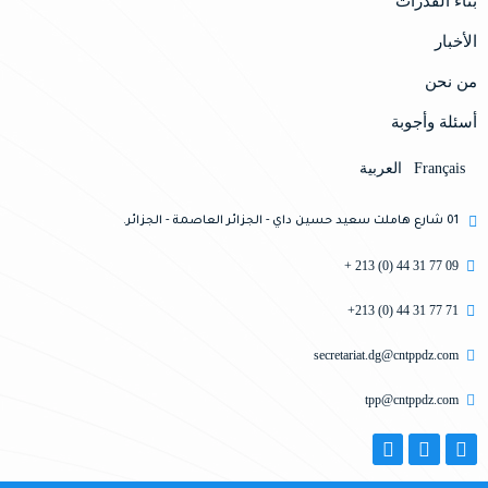
بناء القدرات
الأخبار
من نحن
أسئلة وأجوبة
Français
العربية
01 شارع هاملت سعيد حسين داي - الجزائر العاصمة - الجزائر.
09 77 31 44 (0) 213 +
71 77 31 44 (0) 213+
secretariat.dg@cntppdz.com
tpp@cntppdz.com