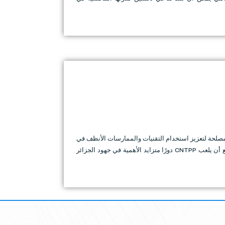
ختلف أصحاب المصلحة لتعزيز استخدام التقنيات والممارسات الأنظف في
مختلف القطاعات ، مما أدى إلى انخفاض كبير في التلوث البيئي وتحسين كفاءة الموارد. مع التركيز على تعزيز التنمية المستدامة ، من المتوقع أن يلعب CNTPP دورًا متزايد الأهمية في جهود الجزائر