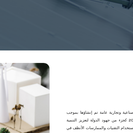
نتاج الأنظف (CNTPP) هو مؤسسة صناعية وتجارية عامة تم إنشاؤها بموجب
المرسوم التنفيذي رقم 02-262 الصادر في 17 أغسطس 2002 كجزء من جهود الدولة لتعزيز التنمية
 استخدام التقنيات والممارسات الأنظف في