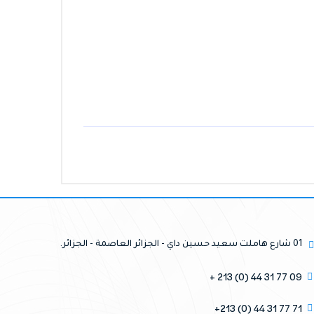
01 شارع هاملت سعيد حسين داي - الجزائر العاصمة - الجزائر.
09 77 31 44 (0) 213 +
71 77 31 44 (0) 213+